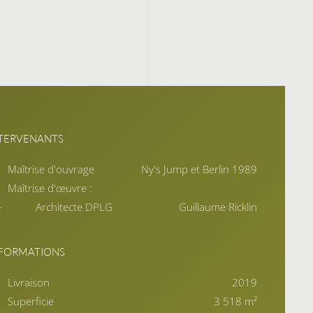
TERVENANTS
Maîtrise d'ouvrage
Ny's Jump et Berlin 1989
Maîtrise d'œuvre :
Architecte DPLG
Guillaume Ricklin
NFORMATIONS
Livraison
2019
Superficie
3 518 m²