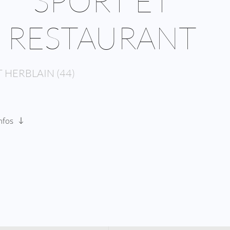
SPORT ET
RESTAURANT
T HERBLAIN (44)
infos